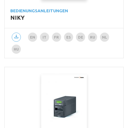
BEDIENUNGSANLEITUNGEN
NIKY
EN
IT
FR
ES
DE
RU
NL
HU