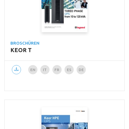
BROSCHÜREN
KEOR T
EN
IT
FR
ES
DE