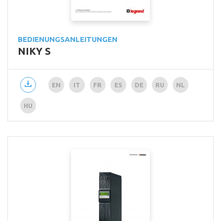
BEDIENUNGSANLEITUNGEN
NIKY S
EN
IT
FR
ES
DE
RU
NL
HU