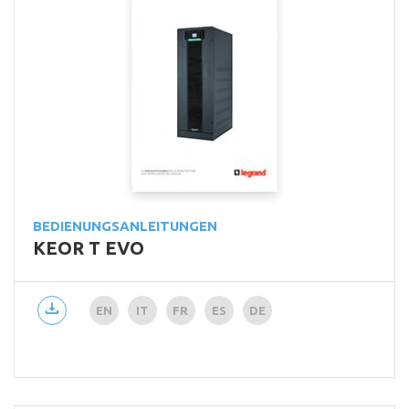
BEDIENUNGSANLEITUNGEN
KEOR T EVO
EN
IT
FR
ES
DE