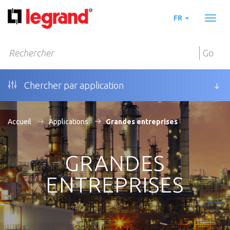
FR
Toggl
naviga
Go
Chercher par application
Accueil
Applications
Grandes entreprises
GRANDES
ENTREPRISES