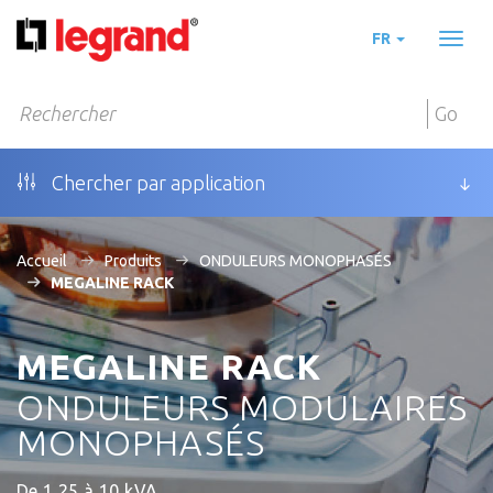
FR
Toggl
naviga
Go
Chercher par application
Accueil
Produits
ONDULEURS MONOPHASÉS
MEGALINE RACK
MEGALINE RACK
ONDULEURS MODULAIRES
MONOPHASÉS
De 1,25 à 10 kVA