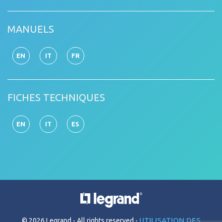
MANUELS
EN
IT
FR
FICHES TECHNIQUES
EN
IT
ES
UTILISATION DES
© 2026 Legrand
All rights reserved