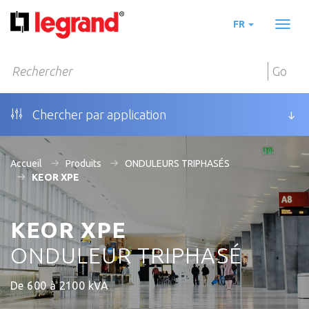
FR
Toggl
naviga
Go
Chercher par application
Accueil
Produits
ONDULEURS TRIPHASÉS
KEOR XPE
KEOR XPE
ONDULEUR TRIPHASÉ
De 600 à 2100 kVA