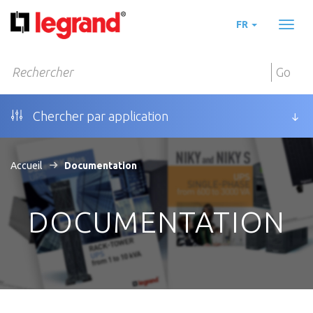
FR
Toggl
naviga
Go
Chercher par application
Accueil
Documentation
DOCUMENTATION