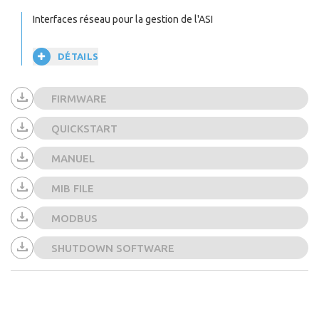
Interfaces réseau pour la gestion de l'ASI
DÉTAILS
FIRMWARE
QUICKSTART
MANUEL
MIB FILE
MODBUS
SHUTDOWN SOFTWARE