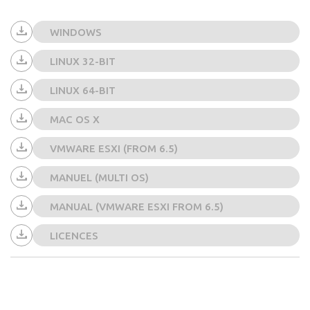
WINDOWS
LINUX 32-BIT
LINUX 64-BIT
MAC OS X
VMWARE ESXI (FROM 6.5)
MANUEL (MULTI OS)
MANUAL (VMWARE ESXI FROM 6.5)
LICENCES