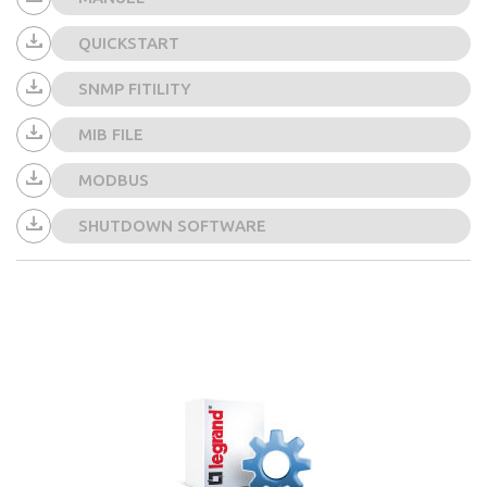
QUICKSTART
SNMP FITILITY
MIB FILE
MODBUS
SHUTDOWN SOFTWARE