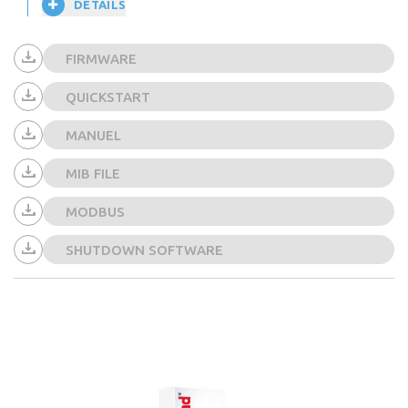
DÉTAILS
FIRMWARE
QUICKSTART
MANUEL
MIB FILE
MODBUS
SHUTDOWN SOFTWARE