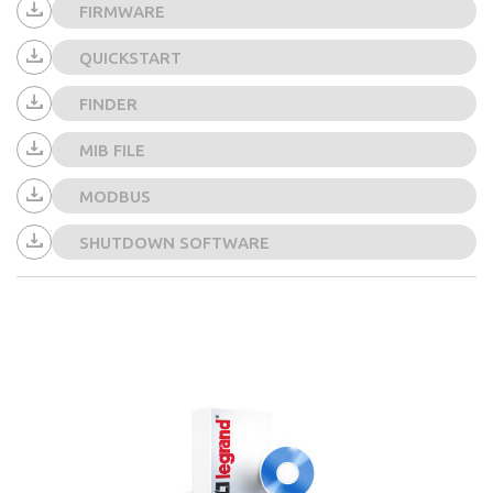
FIRMWARE
QUICKSTART
FINDER
MIB FILE
MODBUS
SHUTDOWN SOFTWARE