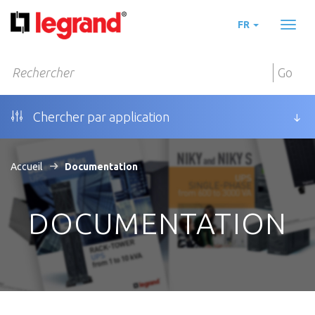
FR
Toggl
naviga
Go
Chercher par application
Accueil
Documentation
DOCUMENTATION