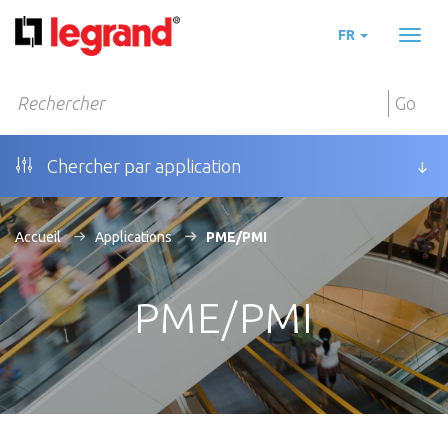
FR
Toggl
naviga
Go
Chercher par application
Accueil
Applications
PME/PMI
PME/PMI