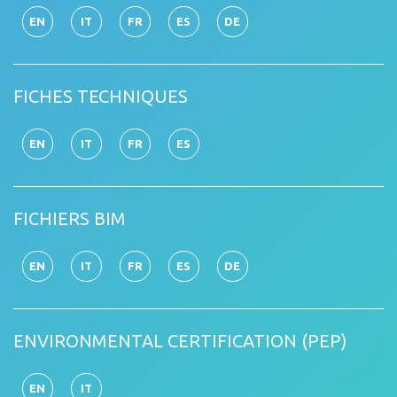
EN
IT
FR
ES
DE
FICHES TECHNIQUES
EN
IT
FR
ES
FICHIERS BIM
EN
IT
FR
ES
DE
ENVIRONMENTAL CERTIFICATION (PEP)
EN
IT