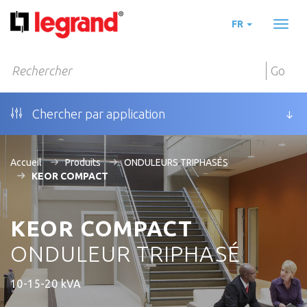
FR
Toggl
naviga
Go
Chercher par application
Accueil
Produits
ONDULEURS TRIPHASÉS
KEOR COMPACT
KEOR COMPACT
ONDULEUR TRIPHASÉ
10-15-20 kVA